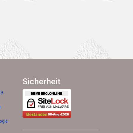
Sicherheit
29.
h
logie