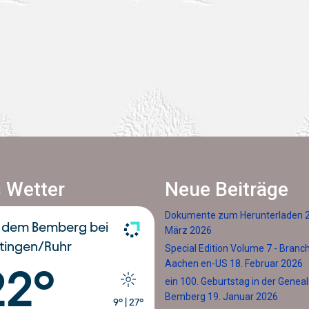
 Wetter
Neue Beiträge
Dokumente zum Herunterladen
 dem Bemberg bei
März 2026
tingen/Ruhr
Special Edition Volume 7 - Branc
Aachen en-US
18. Februar 2026
22°
ein 100. Geburtstag in der Genea
Bemberg
19. Januar 2026
9°
|
27°