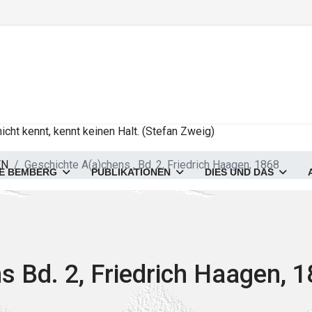
cht kennt, kennt keinen Halt. (Stefan Zweig)
EN
Geschichte A(a)chens , Bd. 2, Friedrich Haagen, 1868
E BEMBERG
PUBLIKATIONEN
DIES UND DAS
s Bd. 2, Friedrich Haagen, 