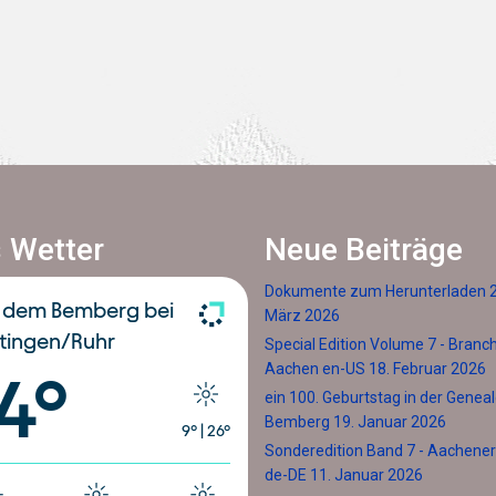
 Wetter
Neue Beiträge
Dokumente zum Herunterladen
 dem Bemberg bei
März 2026
tingen/Ruhr
Special Edition Volume 7 - Branc
Aachen en-US
18. Februar 2026
14°
ein 100. Geburtstag in der Genea
Bemberg
19. Januar 2026
9°
|
26°
Sonderedition Band 7 - Aachener 
de-DE
11. Januar 2026