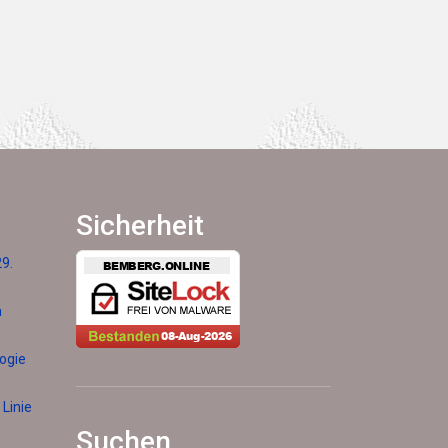
Sicherheit
29.
h
logie
Linie
Suchen