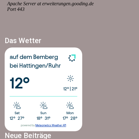
Das Wetter
auf dem Bemberg
bei Hattingen/Ruhr
12°
12°
|
21°
Sat
Sun
Mon
12°
27°
18°
31°
17°
28°
powered by
Meteometics Weather API
Neue Beiträge